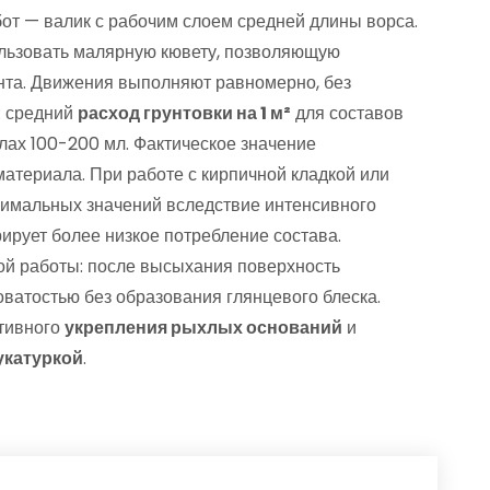
т — валик с рабочим слоем средней длины ворса.
ользовать малярную кювету, позволяющую
нта. Движения выполняют равномерно, без
: средний
расход грунтовки на 1 м²
для составов
лах 100-200 мл. Фактическое значение
атериала. При работе с кирпичной кладкой или
симальных значений вследствие интенсивного
рирует более низкое потребление состава.
ой работы: после высыхания поверхность
оватостью без образования глянцевого блеска.
ктивного
укрепления рыхлых оснований
и
укатуркой
.