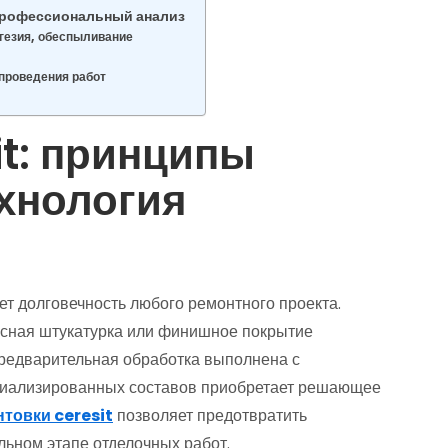
 профессиональный анализ
гезия, обеспыливание
проведения работ
it: принципы
хнология
т долговечность любого ремонтного проекта.
сная штукатурка или финишное покрытие
предварительная обработка выполнена с
циализированных составов приобретает решающее
нтовки ceresit
позволяет предотвратить
льном этапе отделочных работ.