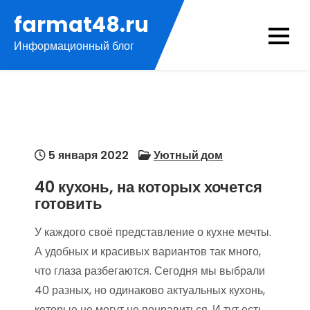
Перейти
farmat48.ru
к
Информационный блог
содержимому
5 января 2022
Уютный дом
40 кухонь, на которых хочется
готовить
У каждого своё представление о кухне мечты.
А удобных и красивых вариантов так много,
что глаза разбегаются. Сегодня мы выбрали
40 разных, но одинаково актуальных кухонь,
которые не могут не понравиться. И тут есть