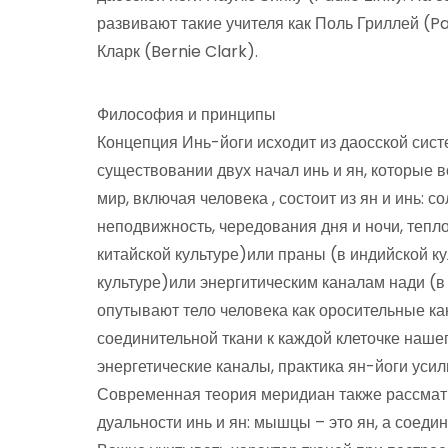
развивают такие учителя как Поль Гриллей (Pa
Кларк (Bernie Clark).
Философия и принципы
Концепция Инь-йоги исходит из даосской сист
существовании двух начал инь и ян, которые во
мир, включая человека , состоит из ян и инь: с
неподвижность, чередования дня и ночи, тепло 
китайской культуре)или праны (в индийской ку
культуре)или энергитическим каналам нади (в 
опутывают тело человека как оросительные ка
соединительной ткани к каждой клеточке нашег
энергетические каналы, практика ян-йоги усил
Современная теория меридиан также рассматр
дуальности инь и ян: мышцы – это ян, а соедин