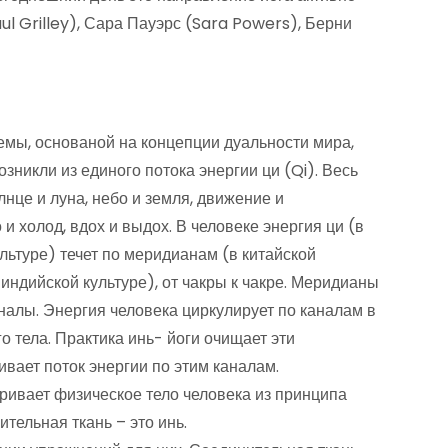
ul Grilley), Сара Пауэрс (Sara Powers), Берни
емы, основаной на концепции дуальности мира,
зникли из единого потока энергии ци (Qi). Весь
олнце и луна, небо и земля, движение и
и холод, вдох и выдох. В человеке энергия ци (в
льтуре) течет по меридианам (в китайской
индийской культуре), от чакры к чакре. Меридианы
налы. Энергия человека циркулирует по каналам в
о тела. Практика инь- йоги очищает эти
ивает поток энергии по этим каналам.
ивает физическое тело человека из принципа
ительная ткань – это инь.