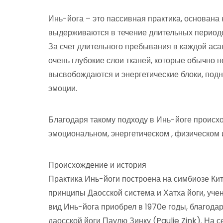
Инь-йога – это пассивная практика, основана
выдерживаются в течение длительных периодов
За счет длительного пребывания в каждой ас
очень глубокие слои тканей, которые обычно н
высвобождаются и энергетические блоки, по
эмоции.
Благодаря такому подходу в Инь-йоге происх
эмоциональном, энергетическом , физическом 
Происхождение и история
Практика Инь-йоги построена на симбиозе Кит
принципы Даосской система и Хатха йоги, уче
вид Инь-йога приобрел в 1970е годы, благода
даосской йоги Паулю Зинку (Paulie Zink). На 