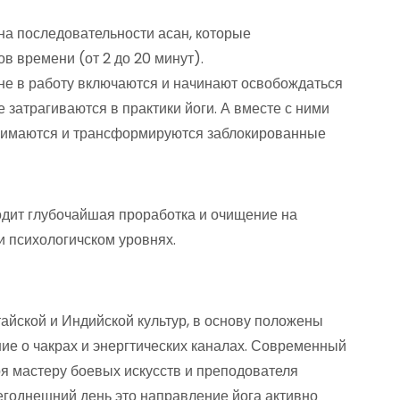
 на последовательности асан, которые
 времени (от 2 до 20 минут).
ане в работу включаются и начинают освобождаться
е затрагиваются в практики йоги. А вместе с ними
днимаются и трансформируются заблокированные
одит глубочайшая проработка и очищение на
и психологичском уровнях.
айской и Индийской культур, в основу положены
ние о чакрах и энергтических каналах. Современный
ря мастеру боевых искусств и преподователя
сегоднешний день это направление йога активно