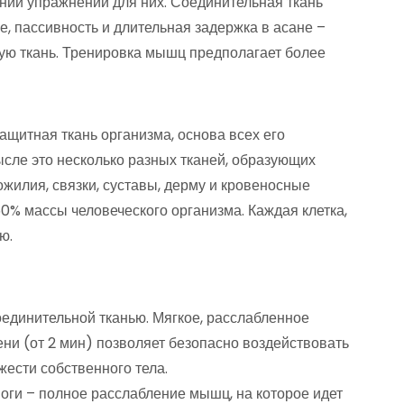
нии упражнений для них. Соединительная ткань
, пассивность и длительная задержка в асане –
ую ткань. Тренировка мышц предполагает более
ащитная ткань организма, основа всех его
сле это несколько разных тканей, образующих
ожилия, связки, суставы, дерму и кровеносные
50% массы человеческого организма. Каждая клетка,
ю.
оединительной тканью. Мягкое, расслабленное
ни (от 2 мин) позволяет безопасно воздействовать
ести собственного тела.
ги – полное расслабление мышц, на которое идет